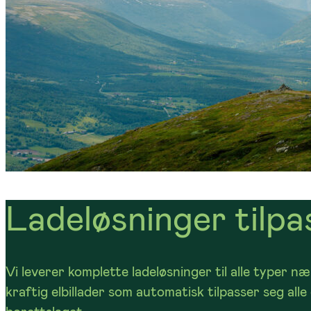
Ladeløsninger tilpa
Vi leverer komplette ladeløsninger til alle typer 
kraftig elbillader som automatisk tilpasser seg all