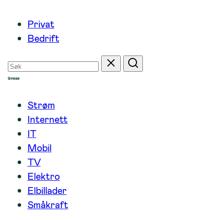
Hopp
Privat
til
Bedrift
innhold
Søk
Tilbakestill
Søk
etter
Strøm
Internett
IT
Mobil
TV
Elektro
Elbillader
Småkraft