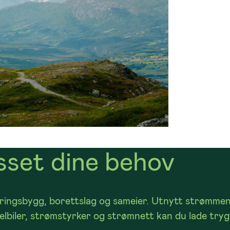
sset dine behov
næringsbygg, borettslag og sameier. Utnytt strømme
e elbiler, strømstyrker og strømnett kan du lade tryg