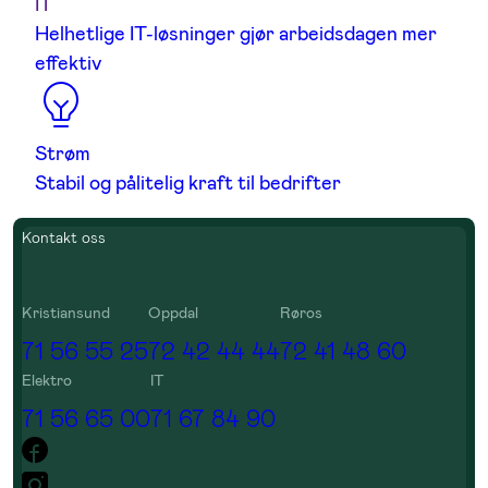
IT
Helhetlige IT-løsninger gjør arbeidsdagen mer
effektiv
Strøm
Stabil og pålitelig kraft til bedrifter
Kontakt oss
Kristiansund
Oppdal
Røros
71 56 55 25
72 42 44 44
72 41 48 60
Elektro
IT
71 56 65 00
71 67 84 90