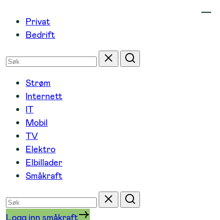
Hopp
Privat
til
Bedrift
innhold
Søk
Tilbakestill
Søk
etter
Strøm
Internett
IT
Mobil
TV
Elektro
Elbillader
Småkraft
Søk
Tilbakestill
Søk
etter
Logg inn småkraft