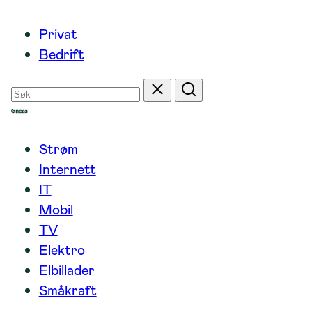
Hopp
Privat
til
Bedrift
innhold
Søk
Tilbakestill
Søk
etter
Strøm
Internett
IT
Mobil
TV
Elektro
Elbillader
Småkraft