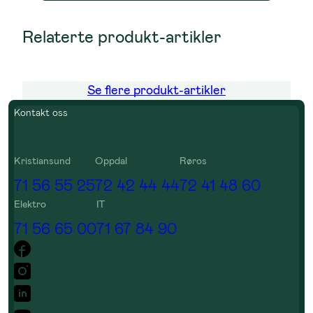
Relaterte produkt-artikler
Se flere produkt-artikler
Kontakt oss
Kristiansund
Oppdal
Røros
71 56 55 25
72 42 44 44
72 41 48 60
Elektro
IT
71 56 65 00
71 67 84 90