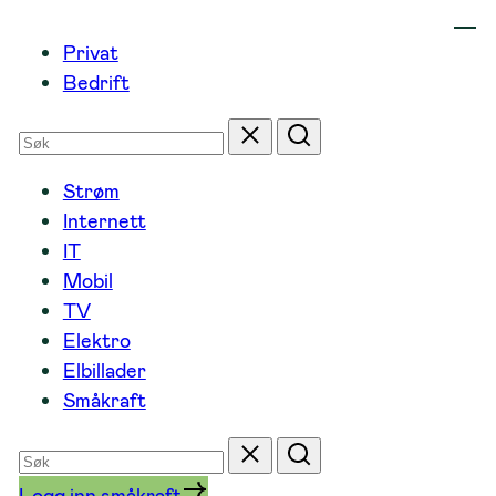
Hopp
til
Privat
innhold
Bedrift
Søk
Tilbakestill
Søk
etter
Strøm
Internett
IT
Mobil
TV
Elektro
Elbillader
Småkraft
Søk
Tilbakestill
Søk
etter
Logg inn småkraft