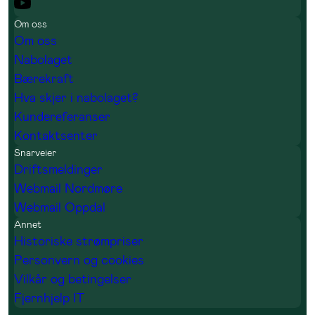
Om oss
Om oss
Nabolaget
Bærekraft
Hva skjer i nabolaget?
Kundereferanser
Kontaktsenter
Snarveier
Driftsmeldinger
Webmail Nordmøre
Webmail Oppdal
Annet
Historiske strømpriser
Personvern og cookies
Vilkår og betingelser
Fjernhjelp IT