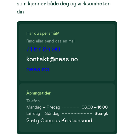
som kjenner både deg og virksomheten
din
Har du spørsmål?
Ring eller send oss en mail
71 67 84 90
kontakt@neas.no
neas.no
Åpningstider
Telefon
Mandag – Fredag
08.00 – 16.00
Lørdag – Søndag
Stengt
2.etg Campus Kristiansund