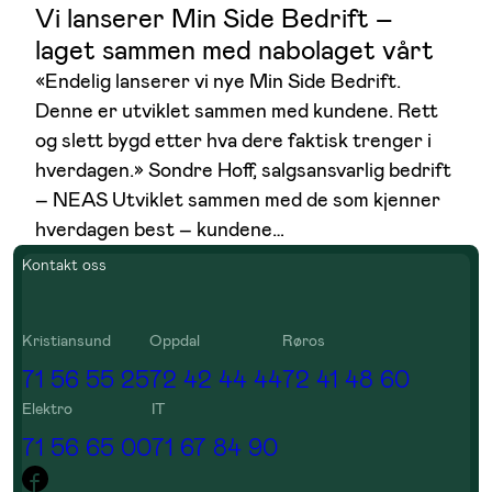
Vi lanserer Min Side Bedrift –
laget sammen med nabolaget vårt
«Endelig lanserer vi nye Min Side Bedrift.
Denne er utviklet sammen med kundene. Rett
og slett bygd etter hva dere faktisk trenger i
hverdagen.» Sondre Hoff, salgsansvarlig bedrift
– NEAS Utviklet sammen med de som kjenner
hverdagen best – kundene…
Kontakt oss
Kristiansund
Oppdal
Røros
71 56 55 25
72 42 44 44
72 41 48 60
Elektro
IT
71 56 65 00
71 67 84 90