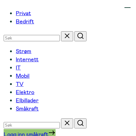
Hopp
Privat
til
Bedrift
innhold
Søk
Tilbakestill
Søk
etter
Strøm
Internett
IT
Mobil
TV
Elektro
Elbillader
Småkraft
Søk
Tilbakestill
Søk
etter
Logg inn småkraft