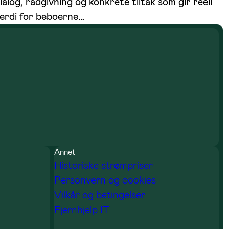
ialog, rådgivning og konkrete tiltak som gir reell
erdi for beboerne…
Annet
Historiske strømpriser
Personvern og cookies
Vilkår og betingelser
Fjernhjelp IT