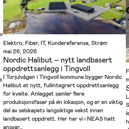
Elektro
, 
Fiber
, 
IT
, 
Kundereferanse
, 
Strøm
mai 26, 2026
Nordic Halibut – nytt landbasert
oppdrettsanlegg i Tingvoll
F
I Torjulvågen i Tingvoll kommune bygger Nordic
m
e
Halibut et nytt, fullintegrert oppdrettsanlegg
for kveite. Anlegget samler flere
L
produksjonsfaser på én lokasjon, og er en viktig
S
del av selskapets langsiktige vekst innen
l
landbasert oppdrett. Her har vi i NEAS hatt
h
ansvar…