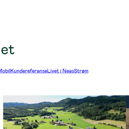
get
Mobil
Kundereferanse
Livet i Neas
Strøm