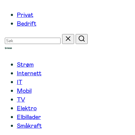
Hopp
Privat
til
Bedrift
innhold
Søk
Tilbakestill
Søk
etter
Strøm
Internett
IT
Mobil
TV
Elektro
Elbillader
Småkraft