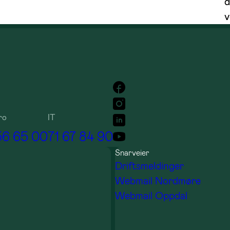
d
v
ro
IT
56 65 00
71 67 84 90
Snarveier
Driftsmeldinger
Webmail Nordmøre
Webmail Oppdal