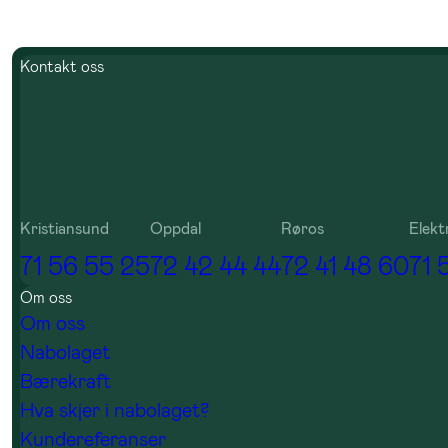
Kontakt oss
Kristiansund
Oppdal
Røros
Elekt
71 56 55 25
72 42 44 44
72 41 48 60
71 
Om oss
Om oss
Nabolaget
Bærekraft
Hva skjer i nabolaget?
Kundereferanser