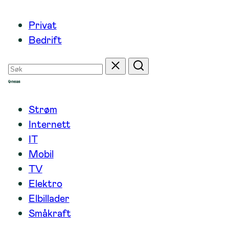
Hopp
Privat
til
Bedrift
innhold
Søk
Tilbakestill
Søk
etter
Strøm
Internett
IT
Mobil
TV
Elektro
Elbillader
Småkraft