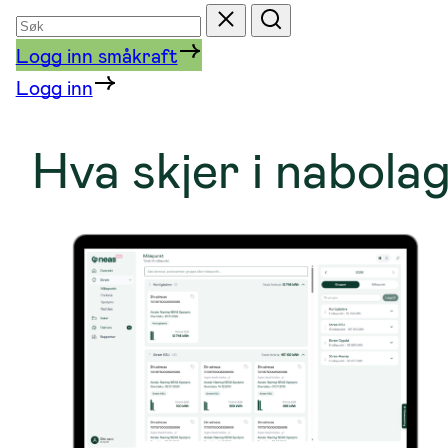
Søk
Tilbakestill
Søk
etter
Logg inn småkraft
Logg inn
Hva skjer i nabola