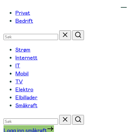
Hopp
Privat
til
Bedrift
innhold
Søk
Tilbakestill
Søk
etter
Strøm
Internett
IT
Mobil
TV
Elektro
Elbillader
Småkraft
Søk
Tilbakestill
Søk
etter
Logg inn småkraft