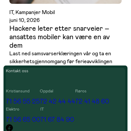
IT
, 
Kampanjer Mobil
juni 10, 2026
Hackere leter etter snarveier –
ansattes mobiler kan være en av
dem
Last ned samsvarserklæringen vår og ta en
sikkerhetsgjennomgang før ferieavviklingen
Kontakt oss
Kristiansund
Oppdal
Røros
71 56 55 25
72 42 44 44
72 41 48 60
Elektro
IT
71 56 65 00
71 67 84 90