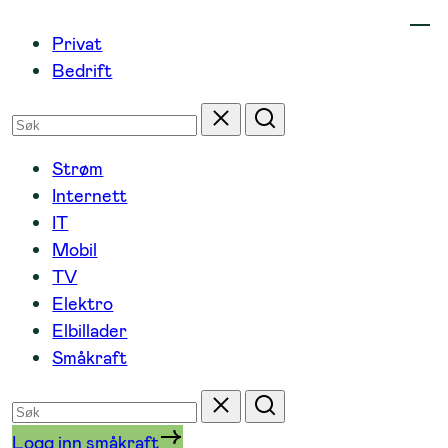
Hopp
Privat
til
Bedrift
innhold
Søk
Tilbakestill
Søk
etter
Strøm
Internett
IT
Mobil
TV
Elektro
Elbillader
Småkraft
Søk
Tilbakestill
Søk
etter
Logg inn småkraft