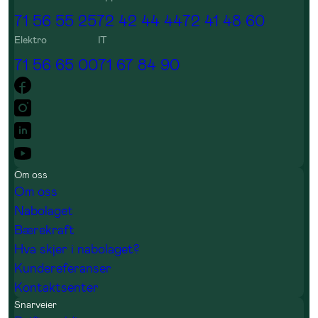
71 56 55 25
72 42 44 44
72 41 48 60
Elektro
IT
71 56 65 00
71 67 84 90
Om oss
Om oss
Nabolaget
Bærekraft
Hva skjer i nabolaget?
Kundereferanser
Kontaktsenter
Snarveier