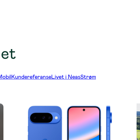
get
Mobil
Kundereferanse
Livet i Neas
Strøm