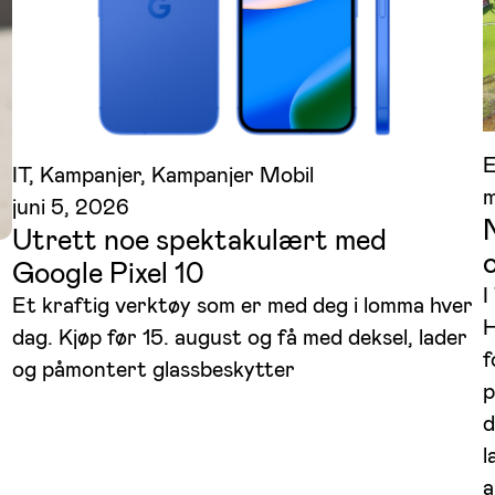
E
IT
, 
Kampanjer
, 
Kampanjer Mobil
m
juni 5, 2026
Utrett noe spektakulært med
Google Pixel 10
I
Et kraftig verktøy som er med deg i lomma hver
H
dag. Kjøp før 15. august og få med deksel, lader
f
og påmontert glassbeskytter
p
d
l
a