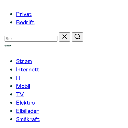
Hopp
Privat
til
Bedrift
innhold
Søk
Tilbakestill
Søk
etter
Strøm
Internett
IT
Mobil
TV
Elektro
Elbillader
Småkraft