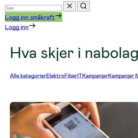
Søk
Tilbakestill
Søk
etter
Logg inn småkraft
Logg inn
Hva skjer i nabola
Alle kategorier
Elektro
Fiber
IT
Kampanjer
Kampanjer 