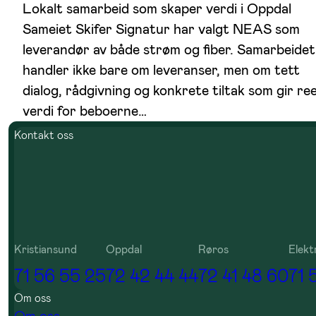
Lokalt samarbeid som skaper verdi i Oppdal
Sameiet Skifer Signatur har valgt NEAS som
leverandør av både strøm og fiber. Samarbeidet
handler ikke bare om leveranser, men om tett
dialog, rådgivning og konkrete tiltak som gir ree
verdi for beboerne…
Kontakt oss
Kristiansund
Oppdal
Røros
Elekt
71 56 55 25
72 42 44 44
72 41 48 60
71 
Om oss
Om oss