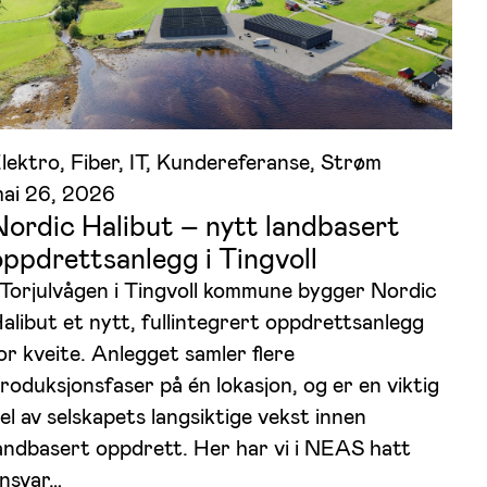
lektro
, 
Fiber
, 
IT
, 
Kundereferanse
, 
Strøm
ai 26, 2026
Nordic Halibut – nytt landbasert
oppdrettsanlegg i Tingvoll
 Torjulvågen i Tingvoll kommune bygger Nordic
alibut et nytt, fullintegrert oppdrettsanlegg
or kveite. Anlegget samler flere
roduksjonsfaser på én lokasjon, og er en viktig
el av selskapets langsiktige vekst innen
andbasert oppdrett. Her har vi i NEAS hatt
nsvar…