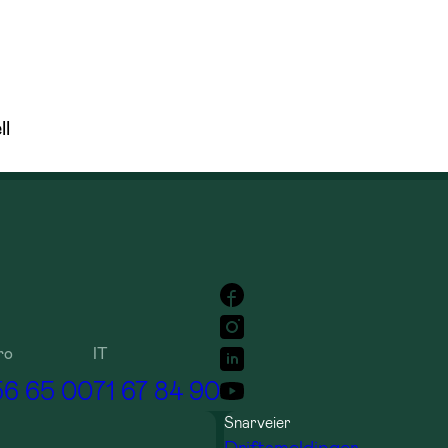
ll
ro
IT
56 65 00
71 67 84 90
Snarveier
Driftsmeldinger