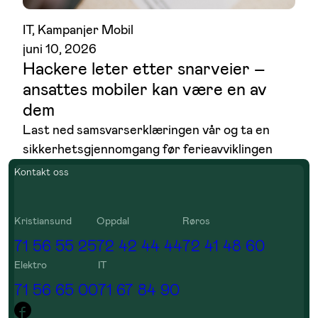
IT
, 
Kampanjer Mobil
juni 10, 2026
Hackere leter etter snarveier –
ansattes mobiler kan være en av
dem
Last ned samsvarserklæringen vår og ta en
sikkerhetsgjennomgang før ferieavviklingen
Kontakt oss
Kristiansund
Oppdal
Røros
71 56 55 25
72 42 44 44
72 41 48 60
Elektro
IT
71 56 65 00
71 67 84 90