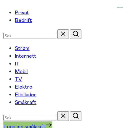
Hopp
Privat
til
Bedrift
innhold
Søk
Tilbakestill
Søk
etter
Strøm
Internett
IT
Mobil
TV
Elektro
Elbillader
Småkraft
Søk
Tilbakestill
Søk
etter
Logg inn småkraft