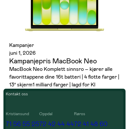
Kampanjer
juni 1, 2026
Kampanjepris MacBook Neo
MacBook Neo Komplett sinnsro – kjører alle
favorittappene dine 16t batteri | 4 flotte farger |
13″ skjerm1 milliard farger | lagd for KI
Kontakt oss
Kristiansund
Oppdal
Røros
71 56 55 25
72 42 44 44
72 41 48 60