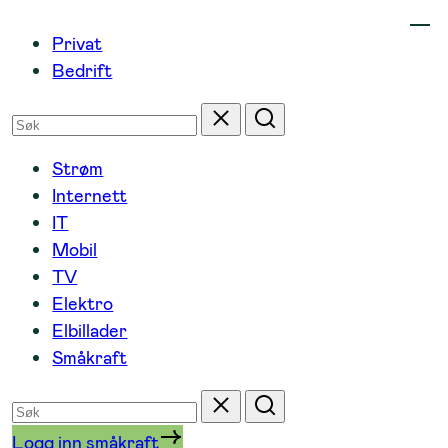
Hopp
Privat
til
Bedrift
innhold
Søk
Tilbakestill
Søk
etter
Strøm
Internett
IT
Mobil
TV
Elektro
Elbillader
Småkraft
Søk
Tilbakestill
Søk
etter
Logg inn småkraft