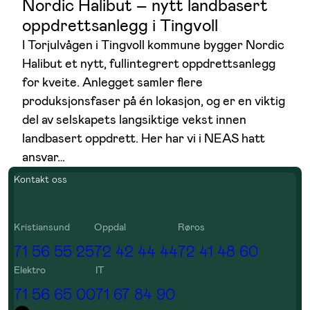
Nordic Halibut – nytt landbasert
oppdrettsanlegg i Tingvoll
I Torjulvågen i Tingvoll kommune bygger Nordic
Halibut et nytt, fullintegrert oppdrettsanlegg
for kveite. Anlegget samler flere
produksjonsfaser på én lokasjon, og er en viktig
del av selskapets langsiktige vekst innen
landbasert oppdrett. Her har vi i NEAS hatt
ansvar…
Kontakt oss
Kristiansund
Oppdal
Røros
71 56 55 25
72 42 44 44
72 41 48 60
Elektro
IT
71 56 65 00
71 67 84 90