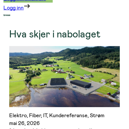
Logg inn
Hva skjer i nabolaget
Elektro
, 
Fiber
, 
IT
, 
Kundereferanse
, 
Strøm
mai 26, 2026