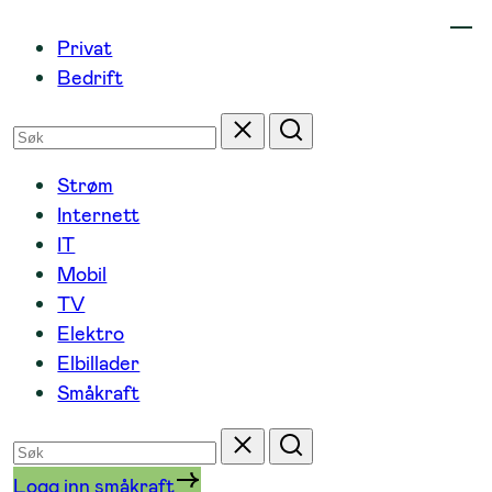
Hopp
Privat
til
Bedrift
innhold
Søk
Tilbakestill
Søk
etter
Strøm
Internett
IT
Mobil
TV
Elektro
Elbillader
Småkraft
Søk
Tilbakestill
Søk
etter
Logg inn småkraft