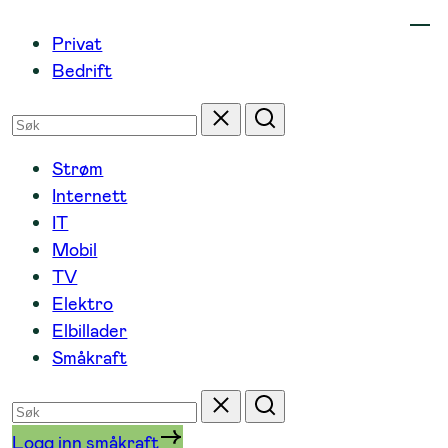
Hopp
Privat
til
Bedrift
innhold
Søk
Tilbakestill
Søk
etter
Strøm
Internett
IT
Mobil
TV
Elektro
Elbillader
Småkraft
Søk
Tilbakestill
Søk
etter
Logg inn småkraft