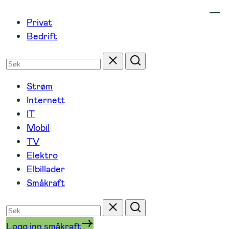
Hopp
Privat
til
Bedrift
innhold
Søk
Tilbakestill
Søk
etter
Strøm
Internett
IT
Mobil
TV
Elektro
Elbillader
Småkraft
Søk
Tilbakestill
Søk
etter
Logg inn småkraft