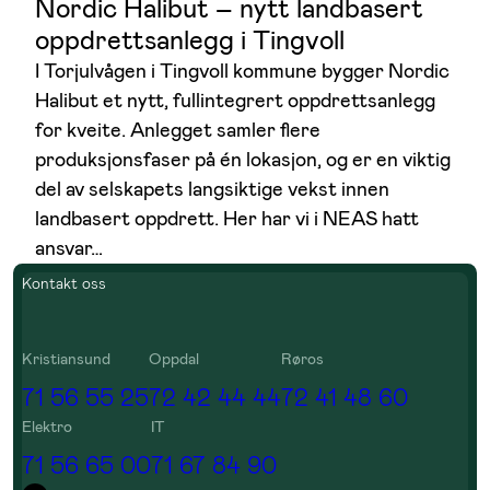
Nordic Halibut – nytt landbasert
oppdrettsanlegg i Tingvoll
I Torjulvågen i Tingvoll kommune bygger Nordic
Halibut et nytt, fullintegrert oppdrettsanlegg
for kveite. Anlegget samler flere
produksjonsfaser på én lokasjon, og er en viktig
del av selskapets langsiktige vekst innen
landbasert oppdrett. Her har vi i NEAS hatt
ansvar…
Kontakt oss
Kristiansund
Oppdal
Røros
71 56 55 25
72 42 44 44
72 41 48 60
Elektro
IT
71 56 65 00
71 67 84 90