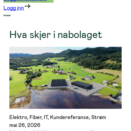
Logg inn
Hva skjer i nabolaget
Elektro
, 
Fiber
, 
IT
, 
Kundereferanse
, 
Strøm
mai 26, 2026