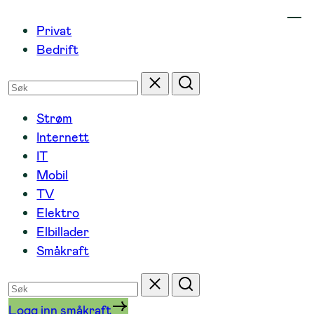
Hopp
Privat
til
Bedrift
innhold
Søk
Tilbakestill
Søk
etter
Strøm
Internett
IT
Mobil
TV
Elektro
Elbillader
Småkraft
Søk
Tilbakestill
Søk
etter
Logg inn småkraft