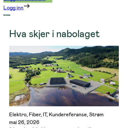
Logg inn
Hva skjer i nabolaget
Elektro
, 
Fiber
, 
IT
, 
Kundereferanse
, 
Strøm
mai 26, 2026