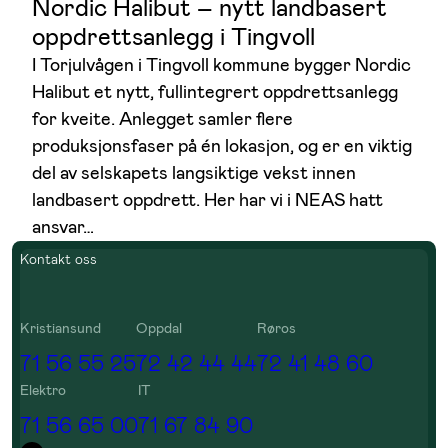
Nordic Halibut – nytt landbasert
oppdrettsanlegg i Tingvoll
I Torjulvågen i Tingvoll kommune bygger Nordic
Halibut et nytt, fullintegrert oppdrettsanlegg
for kveite. Anlegget samler flere
produksjonsfaser på én lokasjon, og er en viktig
del av selskapets langsiktige vekst innen
landbasert oppdrett. Her har vi i NEAS hatt
ansvar…
Kontakt oss
Kristiansund
Oppdal
Røros
71 56 55 25
72 42 44 44
72 41 48 60
Elektro
IT
71 56 65 00
71 67 84 90