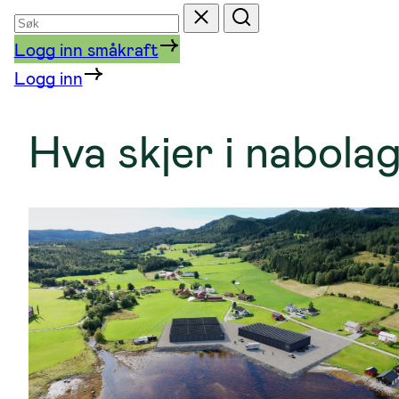
Søk
Tilbakestill
Søk
etter
Logg inn småkraft
Logg inn
Hva skjer i nabola