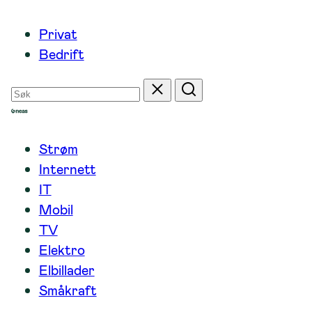
Hopp
Privat
til
Bedrift
innhold
Søk
Tilbakestill
Søk
etter
Strøm
Internett
IT
Mobil
TV
Elektro
Elbillader
Småkraft