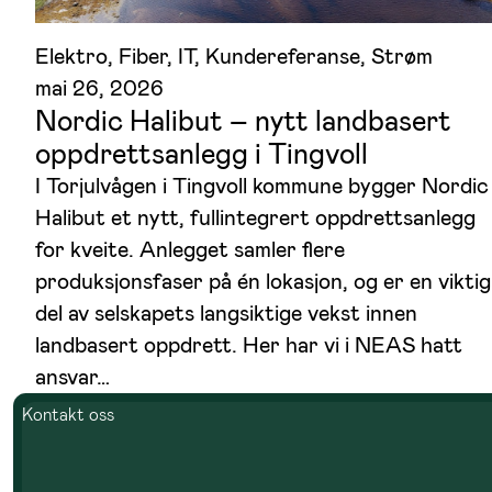
Elektro
, 
Fiber
, 
IT
, 
Kundereferanse
, 
Strøm
mai 26, 2026
Nordic Halibut – nytt landbasert
oppdrettsanlegg i Tingvoll
I Torjulvågen i Tingvoll kommune bygger Nordic
Halibut et nytt, fullintegrert oppdrettsanlegg
for kveite. Anlegget samler flere
produksjonsfaser på én lokasjon, og er en viktig
del av selskapets langsiktige vekst innen
landbasert oppdrett. Her har vi i NEAS hatt
ansvar…
Kontakt oss