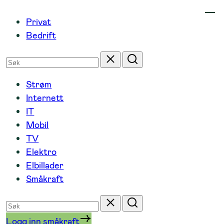
Hopp
Privat
til
Bedrift
innhold
Søk
Tilbakestill
Søk
etter
Strøm
Internett
IT
Mobil
TV
Elektro
Elbillader
Småkraft
Søk
Tilbakestill
Søk
etter
Logg inn småkraft