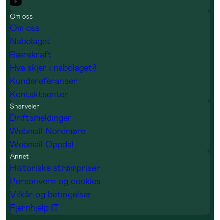
Om oss
Om oss
Nabolaget
Bærekraft
Hva skjer i nabolaget?
Kundereferanser
Kontaktsenter
Snarveier
Driftsmeldinger
Webmail Nordmøre
Webmail Oppdal
Annet
Historiske strømpriser
Personvern og cookies
Vilkår og betingelser
Fjernhjelp IT