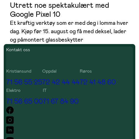
Utrett noe spektakulært med
Google Pixel 10
Et kraftig verktøy som er med deg i lomma hver
dag. Kjøp før 15. august og få med deksel, lader
og påmontert glassbeskytter
Kontakt oss
Kristiansund
Oppdal
Røros
71 56 55 25
72 42 44 44
72 41 48 60
Elektro
IT
71 56 65 00
71 67 84 90