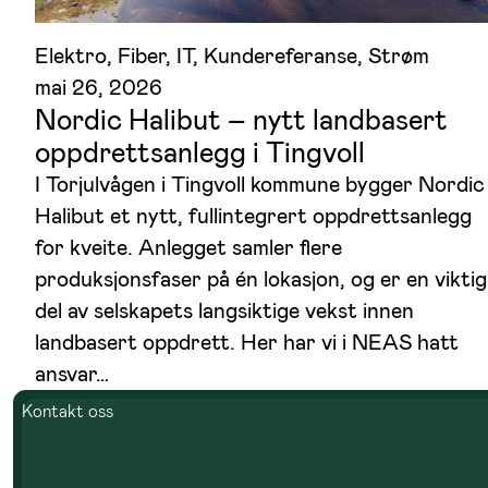
Elektro
, 
Fiber
, 
IT
, 
Kundereferanse
, 
Strøm
mai 26, 2026
Nordic Halibut – nytt landbasert
oppdrettsanlegg i Tingvoll
I Torjulvågen i Tingvoll kommune bygger Nordic
Halibut et nytt, fullintegrert oppdrettsanlegg
for kveite. Anlegget samler flere
produksjonsfaser på én lokasjon, og er en viktig
del av selskapets langsiktige vekst innen
landbasert oppdrett. Her har vi i NEAS hatt
ansvar…
Kontakt oss