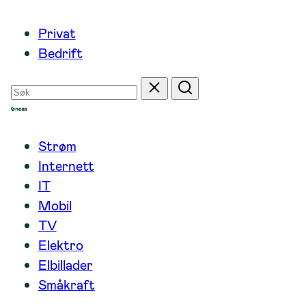
Hopp
Privat
til
Bedrift
innhold
Søk
Tilbakestill
Søk
etter
Strøm
Internett
IT
Mobil
TV
Elektro
Elbillader
Småkraft