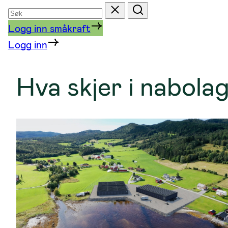
Søk
Tilbakestill
Søk
etter
Logg inn småkraft
Logg inn
Hva skjer i nabola