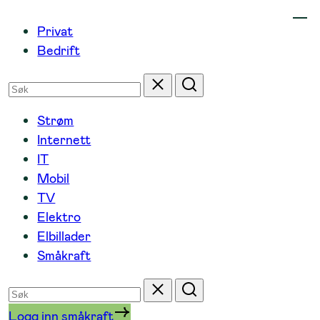
Hopp
Privat
til
Bedrift
innhold
Søk
Tilbakestill
Søk
etter
Strøm
Internett
IT
Mobil
TV
Elektro
Elbillader
Småkraft
Søk
Tilbakestill
Søk
etter
Logg inn småkraft