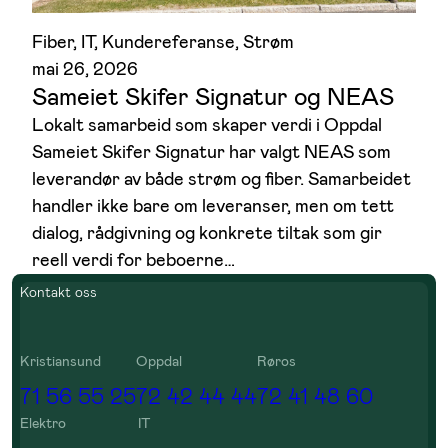
Fiber
, 
IT
, 
Kundereferanse
, 
Strøm
mai 26, 2026
Sameiet Skifer Signatur og NEAS
Lokalt samarbeid som skaper verdi i Oppdal
Sameiet Skifer Signatur har valgt NEAS som
leverandør av både strøm og fiber. Samarbeidet
handler ikke bare om leveranser, men om tett
dialog, rådgivning og konkrete tiltak som gir
reell verdi for beboerne…
Kontakt oss
Kristiansund
Oppdal
Røros
71 56 55 25
72 42 44 44
72 41 48 60
Elektro
IT