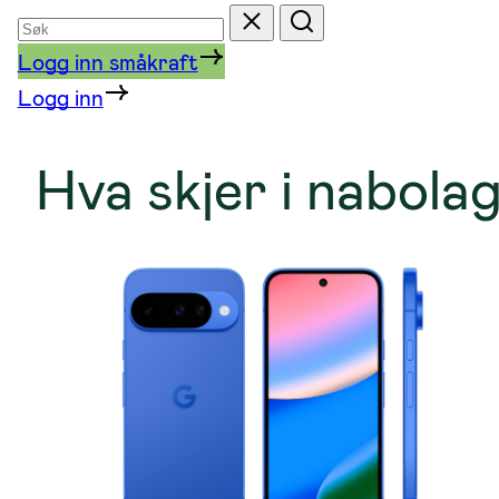
Søk
Tilbakestill
Søk
etter
Logg inn småkraft
Logg inn
Hva skjer i nabola