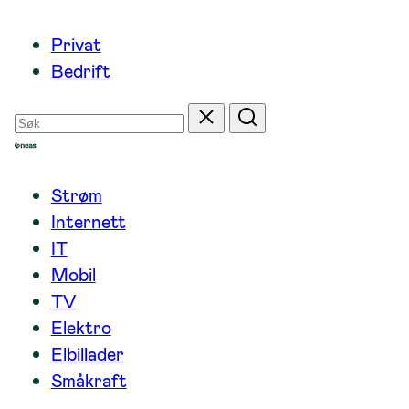
Hopp
Privat
til
Bedrift
innhold
Søk
Tilbakestill
Søk
etter
Strøm
Internett
IT
Mobil
TV
Elektro
Elbillader
Småkraft