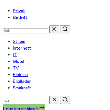
Hopp
Privat
til
Bedrift
innhold
Søk
Tilbakestill
Søk
etter
Strøm
Internett
IT
Mobil
TV
Elektro
Elbillader
Småkraft
Søk
Tilbakestill
Søk
etter
Logg inn småkraft