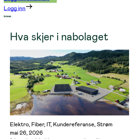
Logg inn
Hva skjer i nabolaget
Elektro
, 
Fiber
, 
IT
, 
Kundereferanse
, 
Strøm
mai 26, 2026