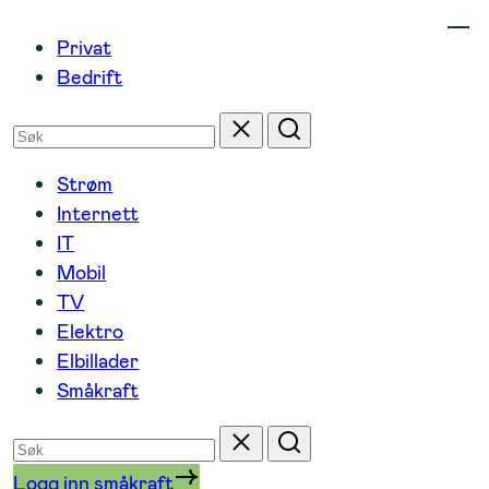
Hopp
Privat
til
Bedrift
innhold
Søk
Tilbakestill
Søk
etter
Strøm
Internett
IT
Mobil
TV
Elektro
Elbillader
Småkraft
Søk
Tilbakestill
Søk
etter
Logg inn småkraft