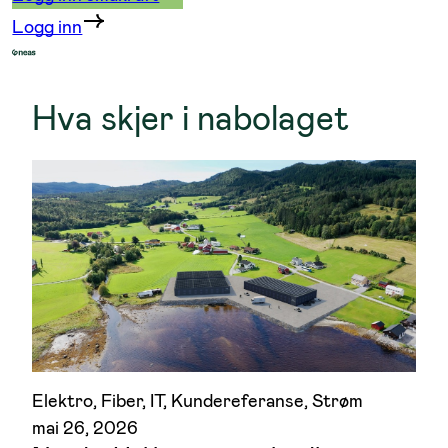
Logg inn
Hva skjer i nabolaget
Elektro
, 
Fiber
, 
IT
, 
Kundereferanse
, 
Strøm
mai 26, 2026