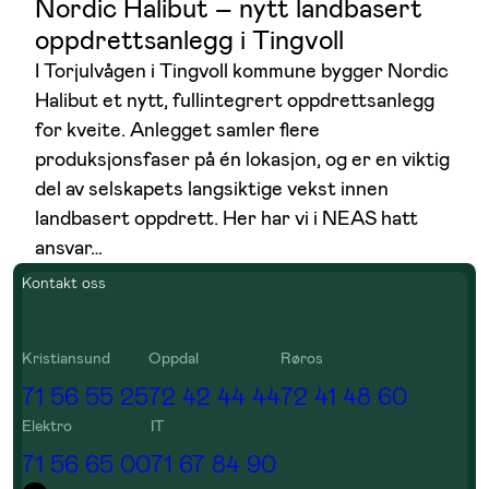
Nordic Halibut – nytt landbasert
oppdrettsanlegg i Tingvoll
I Torjulvågen i Tingvoll kommune bygger Nordic
Halibut et nytt, fullintegrert oppdrettsanlegg
for kveite. Anlegget samler flere
produksjonsfaser på én lokasjon, og er en viktig
del av selskapets langsiktige vekst innen
landbasert oppdrett. Her har vi i NEAS hatt
ansvar…
Kontakt oss
Kristiansund
Oppdal
Røros
71 56 55 25
72 42 44 44
72 41 48 60
Elektro
IT
71 56 65 00
71 67 84 90