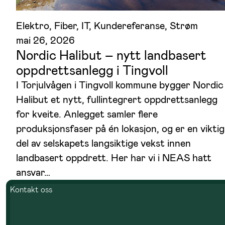
Elektro
, 
Fiber
, 
IT
, 
Kundereferanse
, 
Strøm
mai 26, 2026
Nordic Halibut – nytt landbasert
oppdrettsanlegg i Tingvoll
I Torjulvågen i Tingvoll kommune bygger Nordic
Halibut et nytt, fullintegrert oppdrettsanlegg
for kveite. Anlegget samler flere
produksjonsfaser på én lokasjon, og er en viktig
del av selskapets langsiktige vekst innen
landbasert oppdrett. Her har vi i NEAS hatt
ansvar…
Kontakt oss