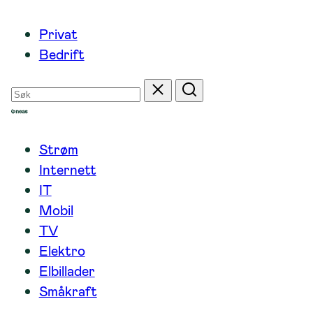
Hopp
Privat
til
Bedrift
innhold
Søk
Tilbakestill
Søk
etter
Strøm
Internett
IT
Mobil
TV
Elektro
Elbillader
Småkraft