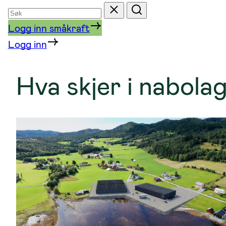
Søk
Tilbakestill
Søk
etter
Logg inn småkraft
Logg inn
Hva skjer i nabola