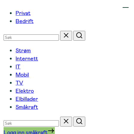
Hopp
Privat
til
Bedrift
innhold
Søk
Tilbakestill
Søk
etter
Strøm
Internett
IT
Mobil
TV
Elektro
Elbillader
Småkraft
Søk
Tilbakestill
Søk
etter
Logg inn småkraft