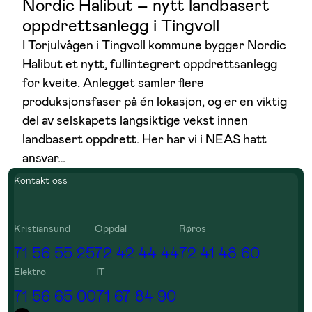
Nordic Halibut – nytt landbasert
oppdrettsanlegg i Tingvoll
I Torjulvågen i Tingvoll kommune bygger Nordic
Halibut et nytt, fullintegrert oppdrettsanlegg
for kveite. Anlegget samler flere
produksjonsfaser på én lokasjon, og er en viktig
del av selskapets langsiktige vekst innen
landbasert oppdrett. Her har vi i NEAS hatt
ansvar…
Kontakt oss
Kristiansund
Oppdal
Røros
71 56 55 25
72 42 44 44
72 41 48 60
Elektro
IT
71 56 65 00
71 67 84 90