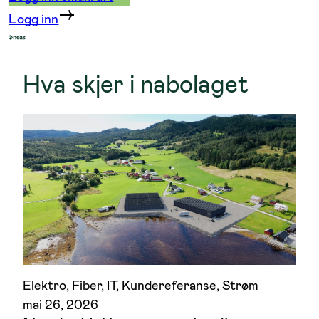
Logg inn
Hva skjer i nabolaget
Elektro
, 
Fiber
, 
IT
, 
Kundereferanse
, 
Strøm
mai 26, 2026