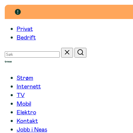
Hopp
til
innhold
Privat
Bedrift
Søk
Tilbakestill
Søk
etter
Strøm
Internett
TV
Mobil
Elektro
Kontakt
Jobb i Neas