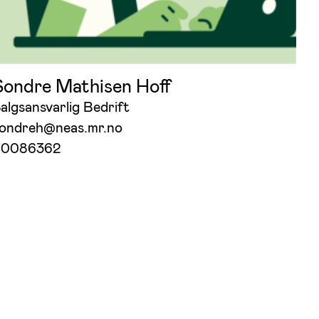
Sondre Mathisen Hoff
algsansvarlig Bedrift
ondreh@neas.mr.no
90086362