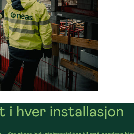
 i hver installasjon
 – fra store industriprosjekter til små oppdrag hje