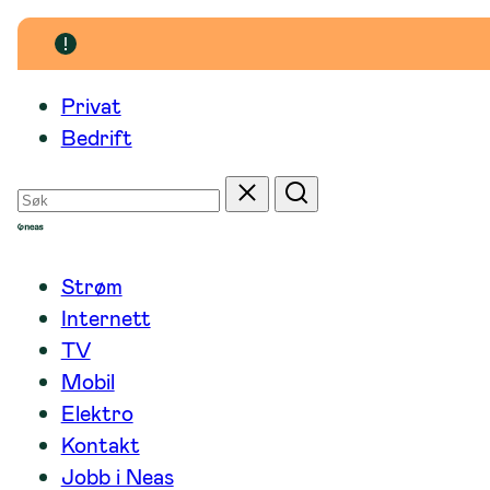
Hopp
til
innhold
Privat
Bedrift
Søk
Tilbakestill
Søk
etter
Strøm
Internett
TV
Mobil
Elektro
Kontakt
Jobb i Neas