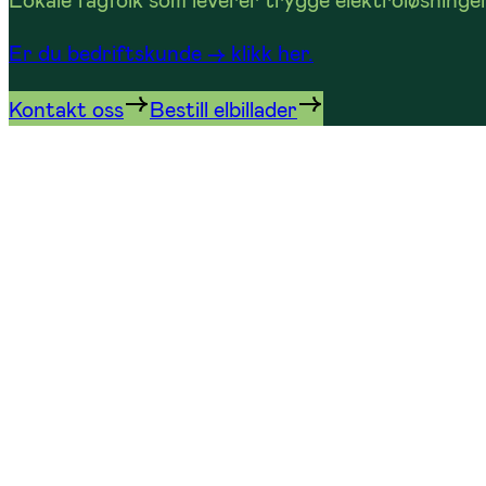
Er du bedriftskunde -> klikk her.
Kontakt oss
Bestill elbillader