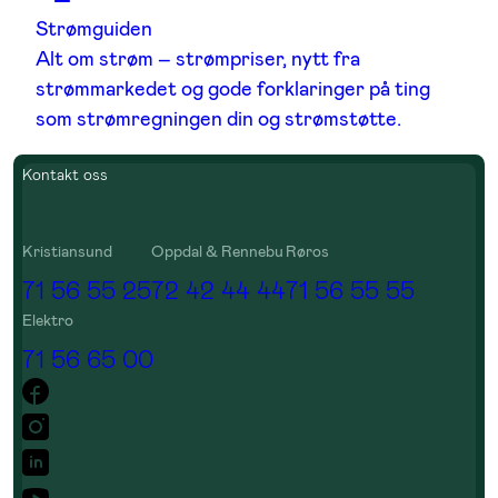
Strømguiden
Alt om strøm – strømpriser, nytt fra
strømmarkedet og gode forklaringer på ting
som strømregningen din og strømstøtte.
Kontakt oss
Kristiansund
Oppdal & Rennebu
Røros
71 56 55 25
72 42 44 44
71 56 55 55
Elektro
71 56 65 00