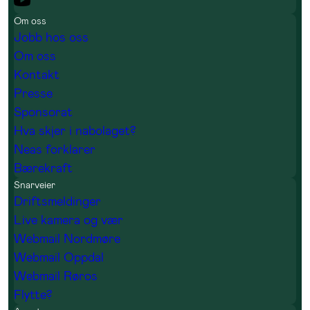
Om oss
Jobb hos oss
Om oss
Kontakt
Presse
Sponsorat
Hva skjer i nabolaget?
Neas forklarer
Bærekraft
Snarveier
Driftsmeldinger
Live kamera og vær
Webmail Nordmøre
Webmail Oppdal
Webmail Røros
Flytte?