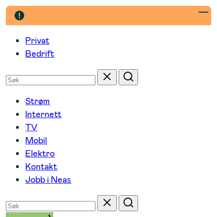
Hopp
til
innhold
Privat
Bedrift
Søk
Tilbakestill
Søk
etter
Strøm
Internett
TV
Mobil
Elektro
Kontakt
Jobb i Neas
Søk
Tilbakestill
Søk
etter