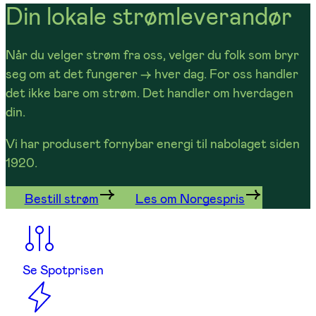
Din lokale strømleverandør
Når du velger strøm fra oss, velger du folk som bryr
seg om at det fungerer -> hver dag. For oss handler
det ikke bare om strøm. Det handler om hverdagen
din.
Vi har produsert fornybar energi til nabolaget siden
1920.
Bestill strøm
Les om Norgespris
Se Spotprisen