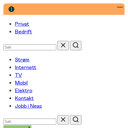
Hopp
til
innhold
Privat
Bedrift
Søk
Tilbakestill
Søk
etter
Strøm
Internett
TV
Mobil
Elektro
Kontakt
Jobb i Neas
Søk
Tilbakestill
Søk
etter