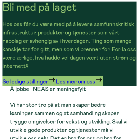
Bli med på laget
Hos oss får du være med på å levere samfunnskritisk
infrastruktur, produkter og tjenester som vårt
nabolag er avhengig av i hverdagen. Ting som mange
kanskje tar for gitt, men som vi brenner for. For la oss
være ærlige, hva hadde vel dagen vært uten strøm og
internett?
Se ledige stillinger
Les mer om oss
Å jobbe i NEAS er meningsfylt
Vi har stor tro på at man skaper bedre
løsninger sammen og at samhandling skaper
trygge omgivelser for vekst og utvikling. Skal vi
utvikle gode produkter og tjenester må vi
utvikle oss selv. Det er bra for oss og bra for