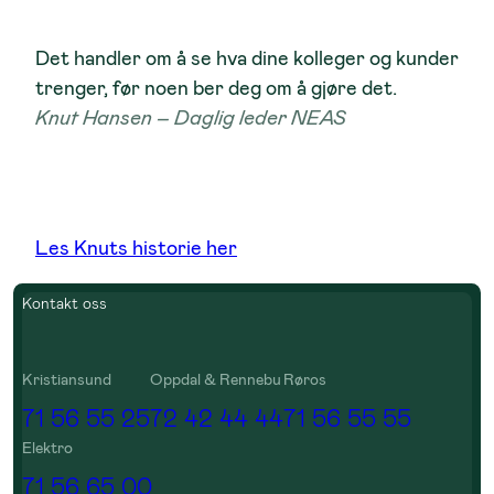
Det handler om å se hva dine kolleger og kunder
trenger, før noen ber deg om å gjøre det.
Knut Hansen – Daglig leder NEAS
Les Knuts historie her
Kontakt oss
Kristiansund
Oppdal & Rennebu
Røros
71 56 55 25
72 42 44 44
71 56 55 55
Elektro
71 56 65 00