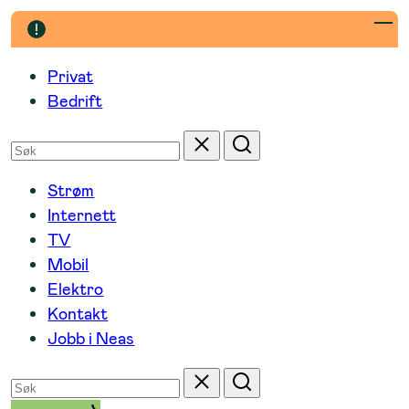
Hopp
til
innhold
Privat
Bedrift
Søk
Tilbakestill
Søk
etter
Strøm
Internett
TV
Mobil
Elektro
Kontakt
Jobb i Neas
Søk
Tilbakestill
Søk
etter