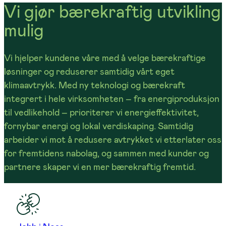
Vi gjør bærekraftig utvikling
mulig
Vi hjelper kundene våre med å velge bærekraftige
løsninger og reduserer samtidig vårt eget
klimaavtrykk. Med ny teknologi og bærekraft
integrert i hele virksomheten – fra energiproduksjon
til vedlikehold – prioriterer vi energieffektivitet,
fornybar energi og lokal verdiskaping. Samtidig
arbeider vi mot å redusere avtrykket vi etterlater oss
for fremtidens nabolag, og sammen med kunder og
partnere skaper vi en mer bærekraftig fremtid.