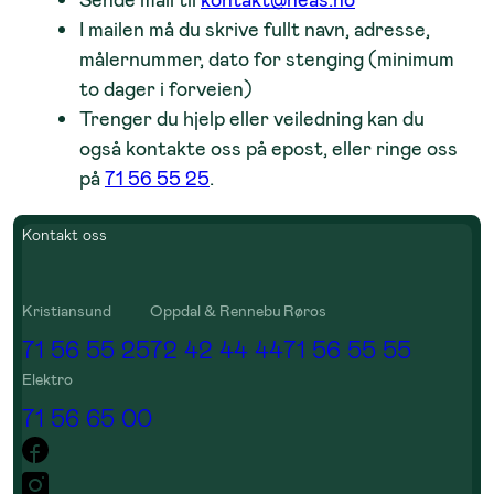
Sende mail til
kontakt@neas.no
I mailen må du skrive fullt navn, adresse,
målernummer, dato for stenging (minimum
to dager i forveien)
Trenger du hjelp eller veiledning kan du
også kontakte oss på epost, eller ringe oss
på
71 56 55 25
.
Kontakt oss
Kristiansund
Oppdal & Rennebu
Røros
71 56 55 25
72 42 44 44
71 56 55 55
Elektro
71 56 65 00