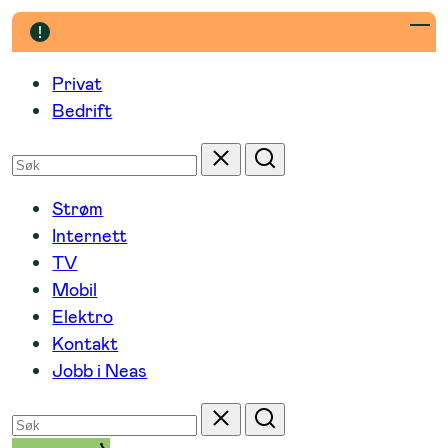
Hopp
til
innhold
Privat
Bedrift
Søk
Tilbakestill
Søk
etter
Strøm
Internett
TV
Mobil
Elektro
Kontakt
Jobb i Neas
Søk
Tilbakestill
Søk
etter