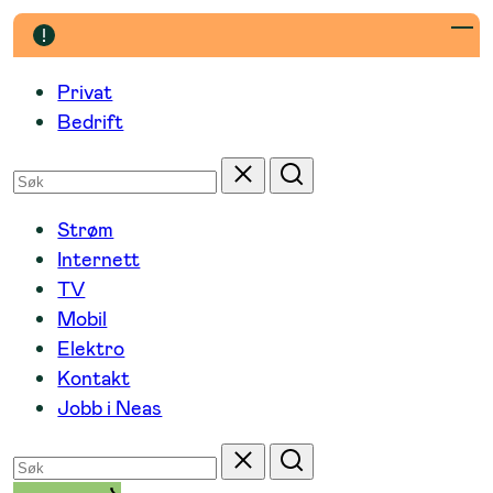
Hopp
til
innhold
Privat
Bedrift
Søk
Tilbakestill
Søk
etter
Strøm
Internett
TV
Mobil
Elektro
Kontakt
Jobb i Neas
Søk
Tilbakestill
Søk
etter