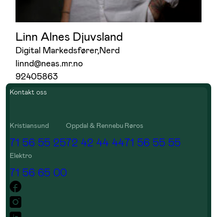
Linn Alnes Djuvsland
Digital Markedsfører
,
Nerd
linnd@neas.mr.no
92405863
Kontakt oss
Kristiansund
Oppdal & Rennebu
Røros
71 56 55 25
72 42 44 44
71 56 55 55
Elektro
71 56 65 00