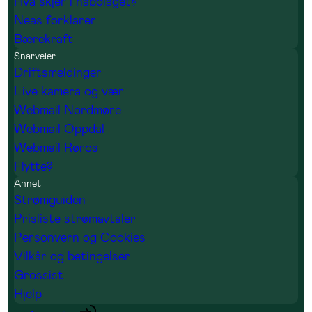
Hva skjer i nabolaget?
Neas forklarer
Bærekraft
Snarveier
Driftsmeldinger
Live kamera og vær
Webmail Nordmøre
Webmail Oppdal
Webmail Røros
Flytte?
Annet
Strømguiden
Prisliste strømavtaler
Personvern og Cookies
Vilkår og betingelser
Grossist
Hjelp