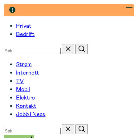
Hopp
til
innhold
Privat
Bedrift
Søk
Tilbakestill
Søk
etter
Strøm
Internett
TV
Mobil
Elektro
Kontakt
Jobb i Neas
Søk
Tilbakestill
Søk
etter