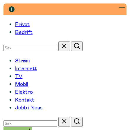
Hopp
til
innhold
Privat
Bedrift
Søk
Tilbakestill
Søk
etter
Strøm
Internett
TV
Mobil
Elektro
Kontakt
Jobb i Neas
Søk
Tilbakestill
Søk
etter