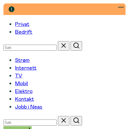
Hopp
til
innhold
Privat
Bedrift
Søk
Tilbakestill
Søk
etter
Strøm
Internett
TV
Mobil
Elektro
Kontakt
Jobb i Neas
Søk
Tilbakestill
Søk
etter