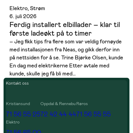
Elektro
, 
Strøm
6. juli 2026
Ferdig installert elbillader – klar til
første ladeøkt på to timer
– Jeg fikk tips fra flere som var veldig fornøyde
med installasjonen fra Neas, og gikk derfor inn
på nettsiden for å se. Trine Bjørke Olsen, kunde
En dag med elektrikerne Etter avtale med
kunde, skulle jeg få bli med…
Kontakt oss
Kristiansund
Oppdal & Rennebu
Røros
71 56 55 25
72 42 44 44
71 56 55 55
Elektro
71 56 65 00