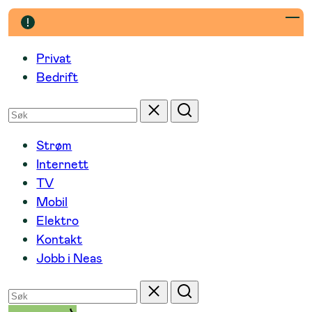
Hopp
til
innhold
Privat
Bedrift
Søk
Tilbakestill
Søk
etter
Strøm
Internett
TV
Mobil
Elektro
Kontakt
Jobb i Neas
Søk
Tilbakestill
Søk
etter