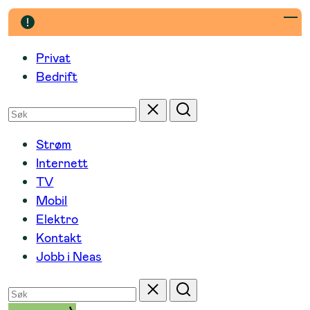
Hopp
til
innhold
Privat
Bedrift
Søk
Tilbakestill
Søk
etter
Strøm
Internett
TV
Mobil
Elektro
Kontakt
Jobb i Neas
Søk
Tilbakestill
Søk
etter