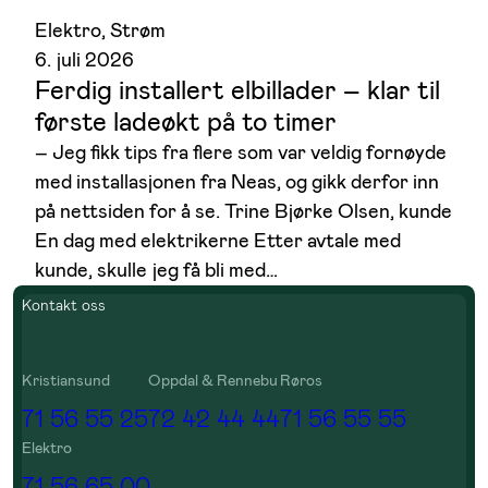
Elektro
, 
Strøm
6. juli 2026
Ferdig installert elbillader – klar til
første ladeøkt på to timer
– Jeg fikk tips fra flere som var veldig fornøyde
med installasjonen fra Neas, og gikk derfor inn
på nettsiden for å se. Trine Bjørke Olsen, kunde
En dag med elektrikerne Etter avtale med
kunde, skulle jeg få bli med…
Kontakt oss
Kristiansund
Oppdal & Rennebu
Røros
71 56 55 25
72 42 44 44
71 56 55 55
Elektro
71 56 65 00