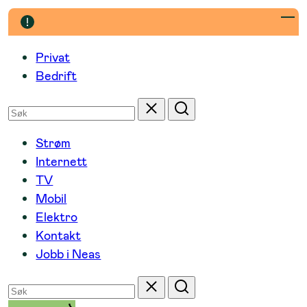
Hopp
til
innhold
Privat
Bedrift
Søk
Tilbakestill
Søk
etter
Strøm
Internett
TV
Mobil
Elektro
Kontakt
Jobb i Neas
Søk
Tilbakestill
Søk
etter