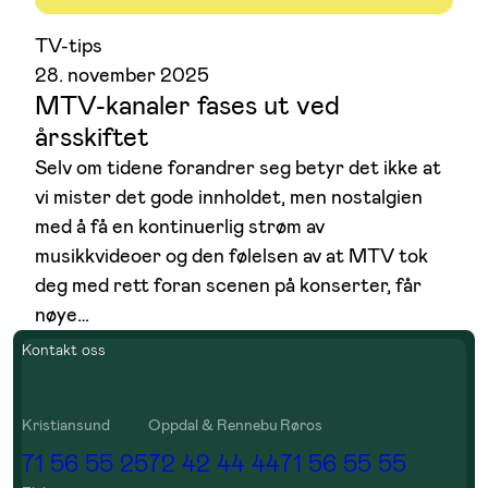
TV-tips
28. november 2025
MTV-kanaler fases ut ved
årsskiftet
Selv om tidene forandrer seg betyr det ikke at
vi mister det gode innholdet, men nostalgien
med å få en kontinuerlig strøm av
musikkvideoer og den følelsen av at MTV tok
deg med rett foran scenen på konserter, får
nøye…
Kontakt oss
Kristiansund
Oppdal & Rennebu
Røros
71 56 55 25
72 42 44 44
71 56 55 55