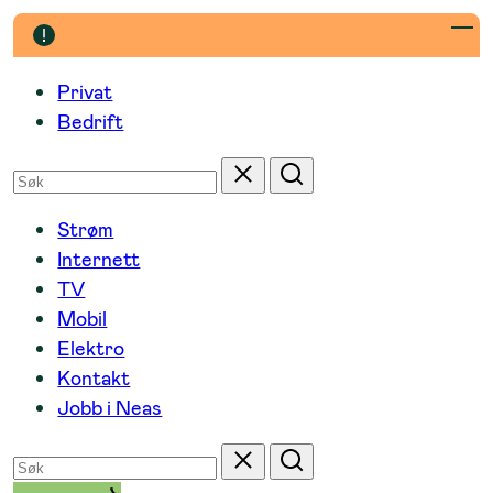
Hopp
til
innhold
Privat
Bedrift
Søk
Tilbakestill
Søk
etter
Strøm
Internett
TV
Mobil
Elektro
Kontakt
Jobb i Neas
Søk
Tilbakestill
Søk
etter