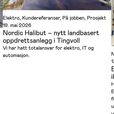
Elektro
, 
Kundereferanser
, 
På jobben
, 
Prosjekt
19. mai 2026
Nordic Halibut – nytt landbasert
oppdrettsanlegg i Tingvoll
Vi har hatt totalansvar for elektro, IT og
N
automasjon.
1
H
E
f
u
u