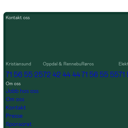
Kontakt oss
Kristiansund
Oppdal & Rennebu
Røros
Elek
71 56 55 25
72 42 44 44
71 56 55 55
71
Om oss
Jobb hos oss
Om oss
Kontakt
Presse
Sponsorat