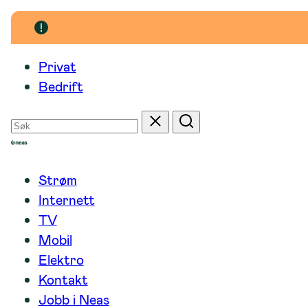
Hopp
til
innhold
Privat
Bedrift
Søk
Tilbakestill
Søk
etter
Strøm
Internett
TV
Mobil
Elektro
Kontakt
Jobb i Neas