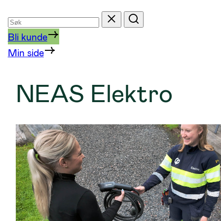
Søk
Tilbakestill
Søk
etter
Bli kunde
Min side
NEAS Elektro