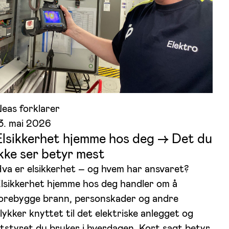
eas forklarer
3. mai 2026
Elsikkerhet hjemme hos deg –> Det du
ikke ser betyr mest
va er elsikkerhet – og hvem har ansvaret?
lsikkerhet hjemme hos deg handler om å
orebygge brann, personskader og andre
lykker knyttet til det elektriske anlegget og
tstyret du bruker i hverdagen. Kort sagt betyr