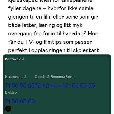
fyller dagene – hvorfor ikke samle
gjengen til en film eller serie som gir
både latter, læring og litt myk
overgang fra ferie til hverdag? Her
får du TV- og filmtips som passer
perfekt i oppladningen til skolestart.
Kontakt oss
Kristiansund
Oppdal & Rennebu
Røros
71 56 55 25
72 42 44 44
71 56 55 55
Elektro
71 56 65 00