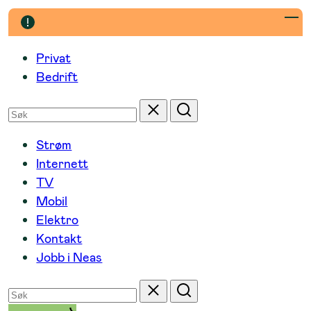
Hopp
til
innhold
Privat
Bedrift
Søk
Tilbakestill
Søk
etter
Strøm
Internett
TV
Mobil
Elektro
Kontakt
Jobb i Neas
Søk
Tilbakestill
Søk
etter