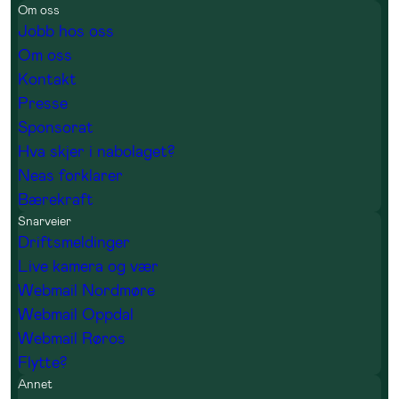
Om oss
Jobb hos oss
Om oss
Kontakt
Presse
Sponsorat
Hva skjer i nabolaget?
Neas forklarer
Bærekraft
Snarveier
Driftsmeldinger
Live kamera og vær
Webmail Nordmøre
Webmail Oppdal
Webmail Røros
Flytte?
Annet