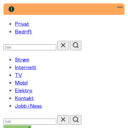
Hopp
til
innhold
Privat
Bedrift
Søk
Tilbakestill
Søk
etter
Strøm
Internett
TV
Mobil
Elektro
Kontakt
Jobb i Neas
Søk
Tilbakestill
Søk
etter