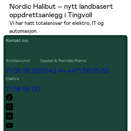
Nordic Halibut – nytt landbasert
oppdrettsanlegg i Tingvoll
Vi har hatt totalansvar for elektro, IT og
automasjon.
Kontakt oss
Kristiansund
Oppdal & Rennebu
Røros
71 56 55 25
72 42 44 44
71 56 55 55
Elektro
71 56 65 00