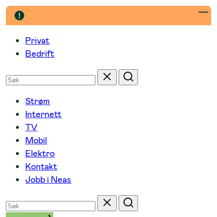
Hopp
til
innhold
Privat
Bedrift
Søk
Tilbakestill
Søk
etter
Strøm
Internett
TV
Mobil
Elektro
Kontakt
Jobb i Neas
Søk
Tilbakestill
Søk
etter