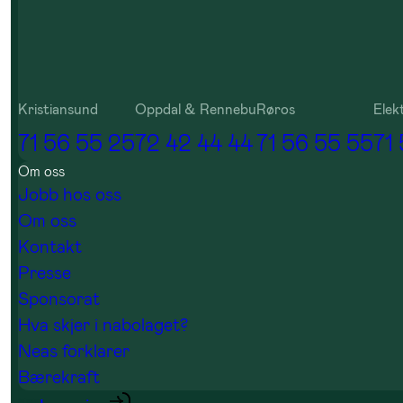
Kristiansund
Oppdal & Rennebu
Røros
Elek
71 56 55 25
72 42 44 44
71 56 55 55
71
Om oss
Jobb hos oss
Om oss
Kontakt
Presse
Sponsorat
Hva skjer i nabolaget?
Neas forklarer
Bærekraft