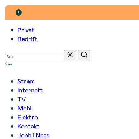
Hopp
til
innhold
Privat
Bedrift
Søk
Tilbakestill
Søk
etter
Strøm
Internett
TV
Mobil
Elektro
Kontakt
Jobb i Neas