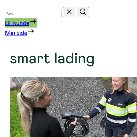
Søk
Tilbakestill
Søk
etter
Bli kunde
Min side
smart lading