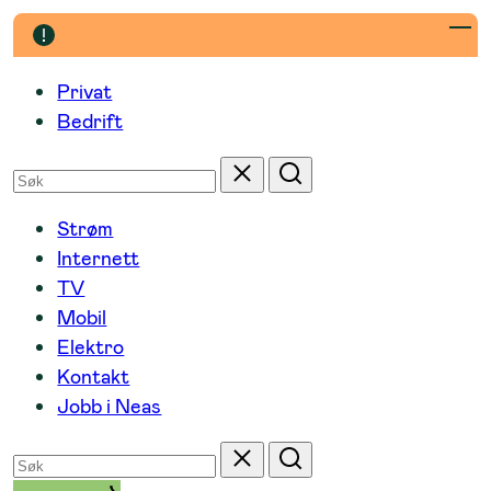
Hopp
til
innhold
Privat
Bedrift
Søk
Tilbakestill
Søk
etter
Strøm
Internett
TV
Mobil
Elektro
Kontakt
Jobb i Neas
Søk
Tilbakestill
Søk
etter