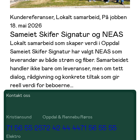
Kundereferanser
, 
Lokalt samarbeid
, 
På jobben
18. mai 2026
Sameiet Skifer Signatur og NEAS
Lokalt samarbeid som skaper verdi i Oppdal
Sameiet Skifer Signatur har valgt NEAS som
leverandør av både strøm og fiber. Samarbeidet
handler ikke bare om leveranser, men om tett
dialog, rådgivning og konkrete tiltak som gir
reell verdi for beboerne…
Kontakt oss
Kristiansund
Oppdal & Rennebu
Røros
71 56 55 25
72 42 44 44
71 56 55 55
Elektro