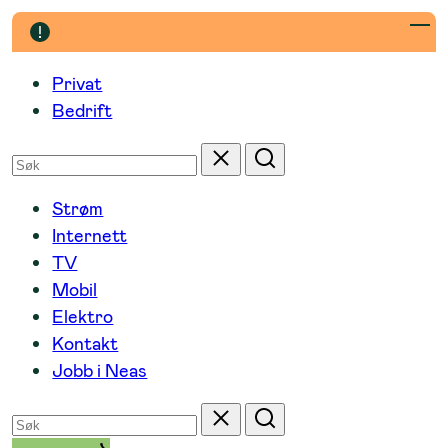
Hopp
til
innhold
Privat
Bedrift
Søk
Tilbakestill
Søk
etter
Strøm
Internett
TV
Mobil
Elektro
Kontakt
Jobb i Neas
Søk
Tilbakestill
Søk
etter