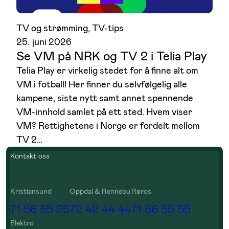
TV og strømming
, 
TV-tips
25. juni 2026
Se VM på NRK og TV 2 i Telia Play
Telia Play er virkelig stedet for å finne alt om
VM i fotball! Her finner du selvfølgelig alle
kampene, siste nytt samt annet spennende
VM-innhold samlet på ett sted. Hvem viser
VM? Rettighetene i Norge er fordelt mellom
TV 2…
Kontakt oss
Kristiansund
Oppdal & Rennebu
Røros
71 56 55 25
72 42 44 44
71 56 55 55
Elektro