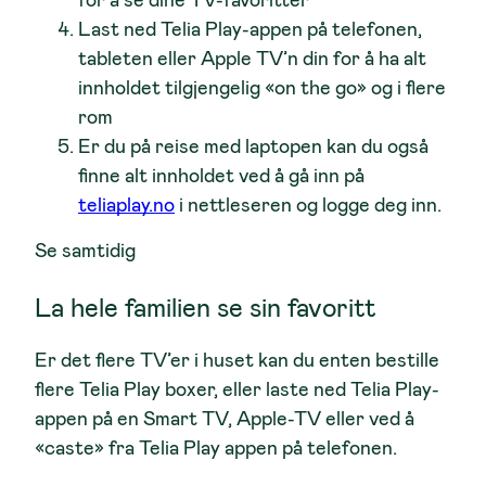
for å se dine TV-favoritter
50 poeng
2 poeng
Last ned Telia Play-appen på telefonen,
tableten eller Apple TV’n din for å ha alt
innholdet tilgjengelig «on the go» og i flere
Pakke: 20 poeng
rom
Er du på reise med laptopen kan du også
finne alt innholdet ved å gå inn på
2 poeng
1 poeng
teliaplay.no
i nettleseren og logge deg inn.
Se samtidig
La hele familien se sin favoritt
Er det flere TV’er i huset kan du enten bestille
1 poeng
1 poeng
flere Telia Play boxer, eller laste ned Telia Play-
Pakke: 2 poeng
appen på en Smart TV, Apple-TV eller ved å
«caste» fra Telia Play appen på telefonen.