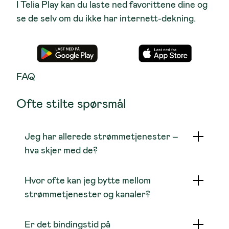
I Telia Play kan du laste ned favorittene dine og
se de selv om du ikke har internett-dekning.
1 poeng
1 poeng
FAQ
Ofte stilte spørsmål
2 poeng
1 poeng
Jeg har allerede strømmetjenester –
hva skjer med de?
Hvor ofte kan jeg bytte mellom
strømmetjenester og kanaler?
1 poeng
2 poeng
Er det bindingstid på