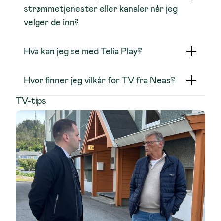
strømmetjenester eller kanaler når jeg
velger de inn?
2 poeng
1 poeng
Hva kan jeg se med Telia Play?
Hvor finner jeg vilkår for TV fra Neas?
TV-tips
1 poeng
1 poeng
1 poeng
1 poeng