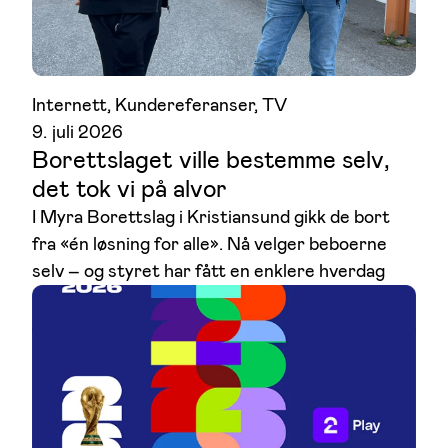
Internett
, 
Kundereferanser
, 
TV
2 poeng
1 poeng
9. juli 2026
Borettslaget ville bestemme selv,
det tok vi på alvor
I Myra Borettslag i Kristiansund gikk de bort
fra «én løsning for alle». Nå velger beboerne
selv – og styret har fått en enklere hverdag
1 poeng
1 poeng
1 poeng
1 poeng