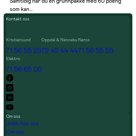
Samtidig har du en grunnpakke med 60 poeng
som kan…
1 poeng
2 poeng
Kontakt oss
Kristiansund
Oppdal & Rennebu
Røros
71 56 55 25
72 42 44 44
71 56 55 55
Elektro
1 poeng
2 poeng
71 56 65 00
2 poeng
1 poeng
Om oss
Jobb hos oss
Om oss