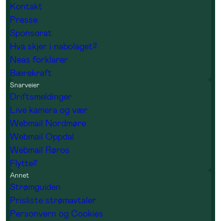
Kontakt
Presse
Sponsorat
1 poeng
0 poeng
Hva skjer i nabolaget?
Neas forklarer
Bærekraft
Snarveier
Driftsmeldinger
Live kamera og vær
2 poeng
2 poeng
Webmail Nordmøre
Webmail Oppdal
Webmail Røros
Flytte?
Annet
Strømguiden
1 poeng
1 poeng
Prisliste strømavtaler
Personvern og Cookies