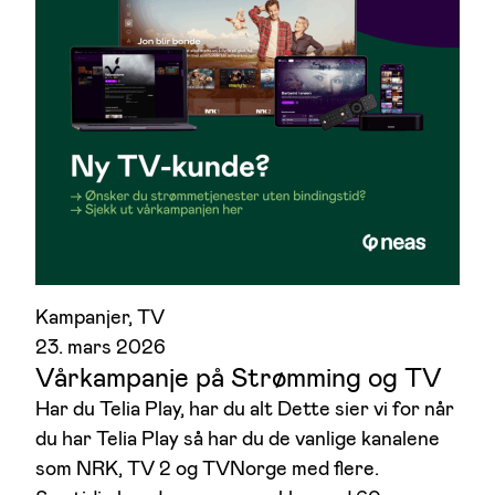
1 poeng
3 poeng
1 poeng
1 poeng
Kampanjer
, 
TV
23. mars 2026
1 poeng
1 poeng
Vårkampanje på Strømming og TV
Har du Telia Play, har du alt Dette sier vi for når
du har Telia Play så har du de vanlige kanalene
som NRK, TV 2 og TVNorge med flere.