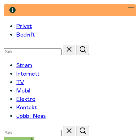
Hopp
til
innhold
Privat
Bedrift
Søk
Tilbakestill
Søk
etter
Strøm
Internett
TV
Mobil
Elektro
Kontakt
Jobb i Neas
Søk
Tilbakestill
Søk
etter