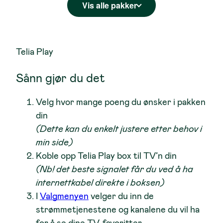
Vis alle pakker
Telia Play
1 poeng
1 poeng
Sånn gjør du det
Velg hvor mange poeng du ønsker i pakken
din
(Dette kan du enkelt justere etter behov i
Pakke: 10 poeng
min side)
1 poeng
5 poeng
Koble opp Telia Play box til TV’n din
(Nb! det beste signalet får du ved å ha
internettkabel direkte i boksen)
I
Valgmenyen
velger du inn de
strømmetjenestene og kanalene du vil ha