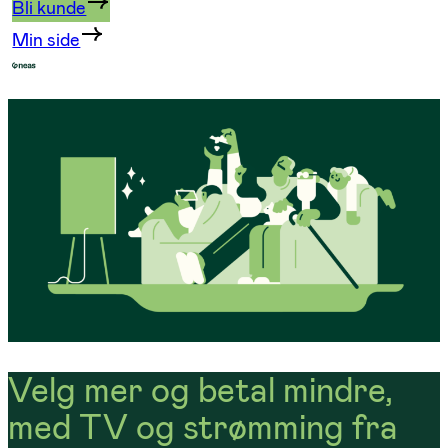
Bli kunde
Min side
Velg mer og betal mindre,
med TV og strømming fra