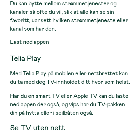
Du kan bytte mellom strømmetjenester og
kanaler så ofte du vil, slik at alle kan se sin
1 poeng
2 poeng
favoritt, uansett hvilken strømmetjeneste eller
kanal som har den.
Last ned appen
Telia Play
1 poeng
1 poeng
Med Telia Play på mobilen eller nettbrettet kan
du ta med deg TV-innholdet ditt hvor som helst.
Har du en smart TV eller Apple TV kan du laste
ned appen der også, og vips har du TV-pakken
din på hytta eller i seilbåten også.
1 poeng
1 poeng
Se TV uten nett