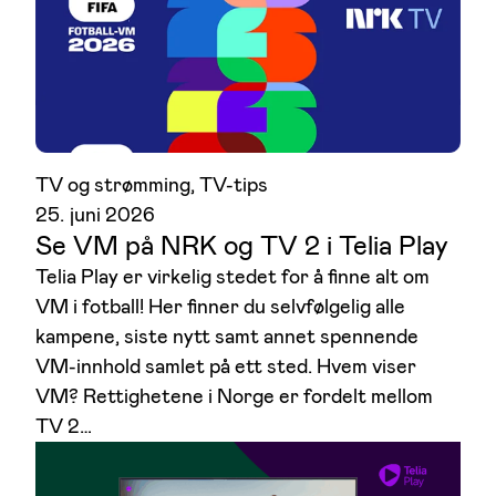
1 poeng
1 poeng
TV og strømming
, 
TV-tips
25. juni 2026
Se VM på NRK og TV 2 i Telia Play
Telia Play er virkelig stedet for å finne alt om
VM i fotball! Her finner du selvfølgelig alle
kampene, siste nytt samt annet spennende
2 poeng
1 poeng
VM-innhold samlet på ett sted. Hvem viser
VM? Rettighetene i Norge er fordelt mellom
TV 2…