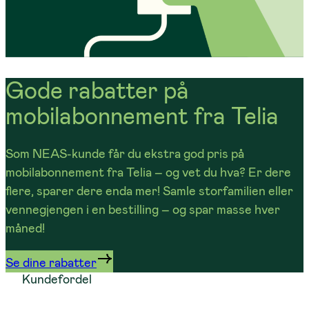
Gode rabatter på
mobilabonnement fra Telia
Som NEAS-kunde får du ekstra god pris på
mobilabonnement fra Telia – og vet du hva? Er dere
flere, sparer dere enda mer! Samle storfamilien eller
vennegjengen i en bestilling – og spar masse hver
måned!
Se dine rabatter
Kundefordel