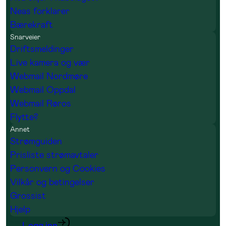
Neas forklarer
Bærekraft
Snarveier
Driftsmeldinger
Live kamera og vær
Webmail Nordmøre
Webmail Oppdal
Webmail Røros
Flytte?
Annet
Strømguiden
Prisliste strømavtaler
Personvern og Cookies
Vilkår og betingelser
Grossist
Hjelp
Logg inn