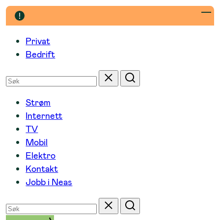
Hopp
til
innhold
Privat
Bedrift
Søk
Tilbakestill
Søk
etter
Strøm
Internett
TV
Mobil
Elektro
Kontakt
Jobb i Neas
Søk
Tilbakestill
Søk
etter