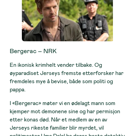
Bergerac – NRK
En ikonisk krimhelt vender tilbake. Og
øyparadiset Jerseys fremste etterforsker har
fremdeles mye å bevise, både som politi og
pappa.
I «Bergerac» møter vi en ødelagt mann som
kjemper mot demonene sine og har permisjon
etter konas død. Når et medlem av en av
Jerseys rikeste familier blir myrdet, vil
politimester Uma Dalal ha deres beste detektiv