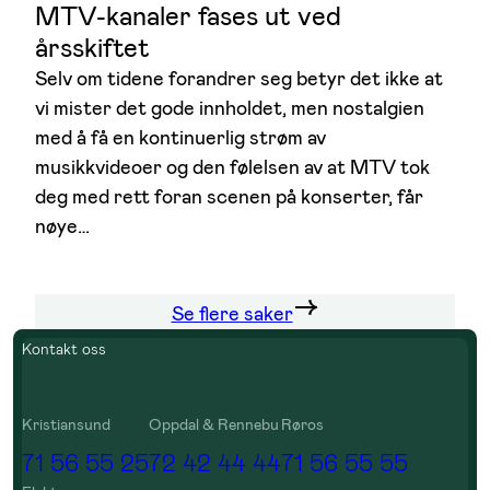
MTV-kanaler fases ut ved
årsskiftet
Selv om tidene forandrer seg betyr det ikke at
vi mister det gode innholdet, men nostalgien
med å få en kontinuerlig strøm av
musikkvideoer og den følelsen av at MTV tok
deg med rett foran scenen på konserter, får
nøye…
Se flere saker
Kontakt oss
Kristiansund
Oppdal & Rennebu
Røros
71 56 55 25
72 42 44 44
71 56 55 55