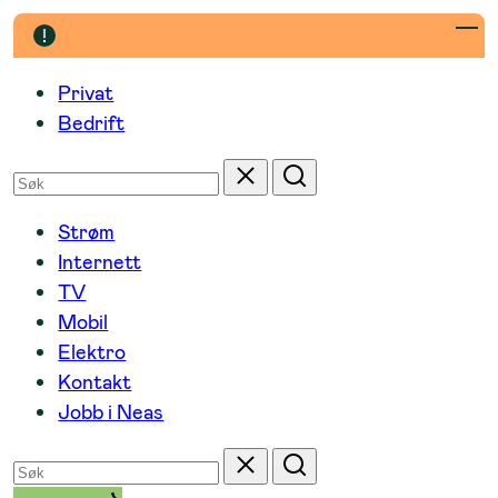
Hopp
til
innhold
Privat
Bedrift
Søk
Tilbakestill
Søk
etter
Strøm
Internett
TV
Mobil
Elektro
Kontakt
Jobb i Neas
Søk
Tilbakestill
Søk
etter