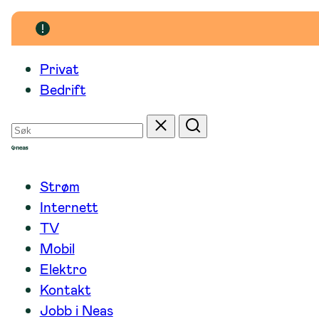
Hopp
til
innhold
Privat
Bedrift
Søk
Tilbakestill
Søk
etter
Strøm
Internett
TV
Mobil
Elektro
Kontakt
Jobb i Neas