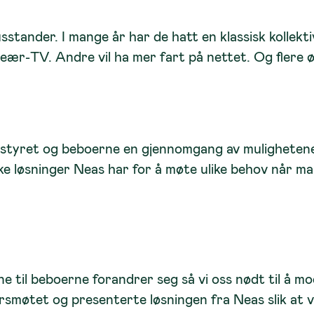
sstander. I mange år har de hatt en klassisk kollekt
neær‑TV. Andre vil ha mer fart på nettet. Og flere 
kk styret og beboerne en gjennomgang av mulighetene
e løsninger Neas har for å møte ulike behov når ma
ne til beboerne forandrer seg så vi oss nødt til å m
smøtet og presenterte løsningen fra Neas slik at vi