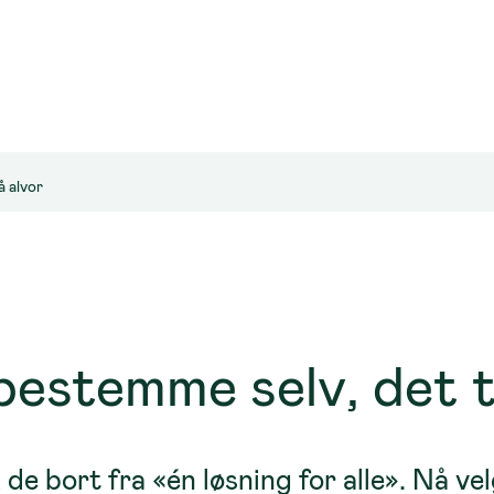
å alvor
bestemme selv, det t
 de bort fra «én løsning for alle». Nå ve