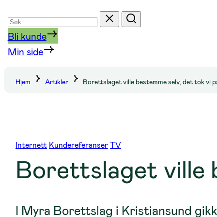
Søk
Tilbakestill
Søk
etter
Bli kunde
Min side
Hjem
Artikler
Borettslaget ville bestemme selv, det tok vi p
Internett
Kundereferanser
TV
Borettslaget ville 
I Myra Borettslag i Kristiansund gikk