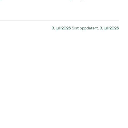
Lagt
9. juli 2026
Sist oppdatert:
9. juli 2026
ut
på